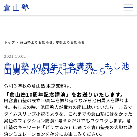
倉山塾
トップ
>
倉山塾よりお知らせ
,
支部よりお知らせ
2021.10.02
倉山塾 10周年記念講演 もし池
田勇人が総理大臣だったら？
令和３年秋の倉山塾 東京支部は、
「倉山塾10周年記念講演」をお送りいたします。
内容倉山塾の設立10周年を振り返りながら池田勇人を語りま
す。もしあの時、池田勇人が権力の座に就いていたら…まるで
タイムスリップ小説のような、これまでの倉山塾にはなかった
異色のフィクション講演⁈考えただけでもワクワクします。倉
山塾のキーワード「どうするか」に通じる倉山塾長の大胆な政
治シミュレーションを存分にお楽しみください。