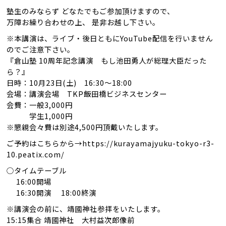
塾生のみならず どなたでもご参加頂けますので、
万障お繰り合わせの上、 是非お越し下さい。
※本講演は、ライブ・後日ともにYouTube配信を行いません
のでご注意下さい。
『倉山塾 10周年記念講演 もし池田勇人が総理大臣だった
ら？』
日時：10月23日(土) 16:30〜18:00
会場：講演会場 TKP飯田橋ビジネスセンター
会費：一般3,000円
学生1,000円
※懇親会々費は別途4,500円頂戴いたします。
ご予約はこちらから→https://kurayamajyuku-tokyo-r3-
10.peatix.com/
○タイムテーブル
16:00開場
16:30開演 18:00終演
※講演会の前に、靖國神社参拝をいたします。
15:15集合 靖國神社 大村益次郎像前