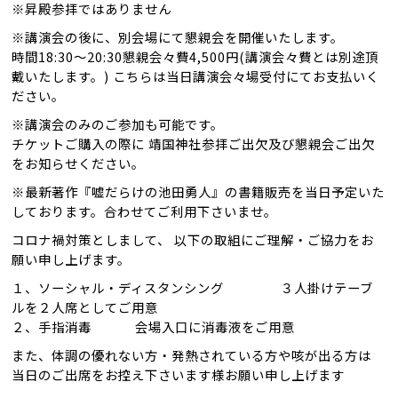
※昇殿参拝ではありません
※講演会の後に、別会場にて懇親会を開催いたします。
時間18:30〜20:30懇親会々費4,500円(講演会々費とは別途頂
戴いたします。) こちらは当日講演会々場受付にてお支払いく
ださい。
※講演会のみのご参加も可能です。
チケットご購入の際に 靖国神社参拝ご出欠及び懇親会ご出欠
をお知らせください。
※最新著作『嘘だらけの池田勇人』の書籍販売を当日予定いた
しております。合わせてご利用下さいませ。
コロナ禍対策としまして、 以下の取組にご理解・ご協力をお
願い申し上げます。
１、ソーシャル・ディスタンシング ３人掛けテーブ
ルを２人席としてご用意
２、手指消毒 会場入口に消毒液をご用意
また、体調の優れない方・発熱されている方や咳が出る方は
当日のご出席をお控え下さいます様お願い申し上げます