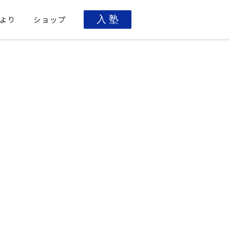
より
ショップ
入 塾