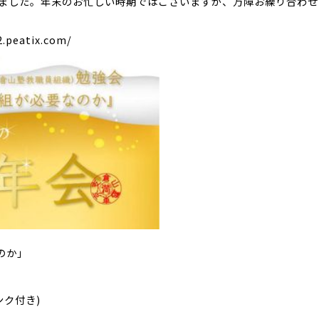
しました。年末のお忙しい時期ではございますが、万障お繰り合わ
2.peatix.com/
のか」
ンク付き)