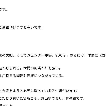
です。
ご連絡頂けますと幸いです。
感の欠如、そしてジェンダー平等、SDGｓ、さらには、体罰に代
軽んじられる。世間の風当たりも強い。
本が抱える問題と密接につながっている。
とか変えようと必死に闘っている先生達がいます。
にたどり着いた場所こそ、倉山塾であり、倉教組です。
得ました。