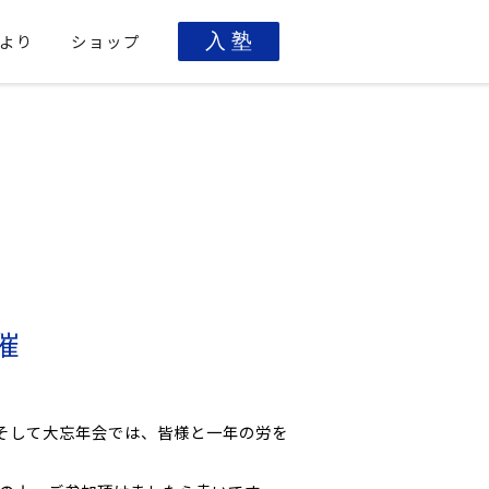
より
ショップ
入 塾
催
そして大忘年会では、皆様と一年の労を