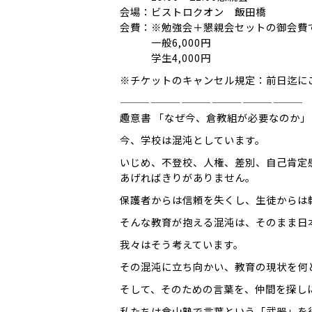
会場：ビストロクオン 飯田橋
会費：※勉強会＋懇親会セットの御会費
一般6,000円
学生4,000円
※チケットのキャンセル規定：前日迄に
——————————————————
趣意書 「なぜ今、倉教組が必要なのか」
今、学校は混沌としています。
いじめ、不登校、人権、差別、自己肯定
あげればきりがありません。
保護者からは信頼を失くし、生徒からは
そんな教育が抱える混沌は、そのまま日
我々はそう考えています。
その混沌に立ち向かい、教育の現状を何
そして、そのための言葉を、仲間を探し
私たちは倉山塾で言葉という「武器」を