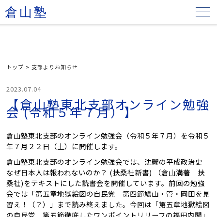
倉山塾
トップ
>
支部よりお知らせ
2023.07.04
【倉山塾東北支部オンライン勉強
会 (令和５年７月）】
倉山塾東北支部のオンライン勉強会（令和５年７月）を令和５
年７月２２日（土）に開催します。
倉山塾東北支部のオンライン勉強会では、沈鬱の平成政治史
なぜ日本人は報われないのか？ (扶桑社新書) （倉山満著 扶
桑社)をテキストにした読書会を開催しています。前回の勉強
会では「第五章地獄絵図の自民党 第四節鳩山・管・岡田を見
習え！（？）」まで読み終えました。今回は「第五章地獄絵図
の自民党 第五節徹底したワンポイントリリーフの福田内閣」