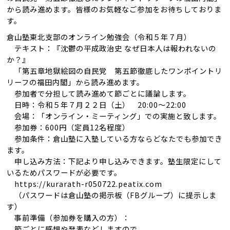
から読み進めます。皆様のお気軽なご参加をお待ちしておりま
す。
倉山塾東北支部のオンライン勉強会（令和５年７月）
テキスト：『沈鬱の平成政治史 なぜ日本人は報われないの
か？』
「第五章地獄絵図の自民党 第五節徹底したワンポイントリ
リーフの福田内閣」から読み進めます。
参加者で分担して読み進めて節ごとに議論します。
日時：令和５年７月２２日（土） 20:00～22:00
会場：「オンライン・ミーティング」での実施と致します。
参加券：600円（定員12名程度）
参加条件：倉山塾に入塾している方ならどなたでも参加でき
ます。
申し込み方法：下記より申し込みできます。塾生限定にして
いるためパスワードが必要です。
https://kurarath-r050722.peatix.com
（パスワードは倉山塾の掲示板（FBグループ）に提示しま
す）
事前準備（参加券を購入の方）：
節ごとに感想や発表などしますので、