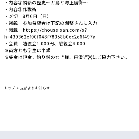
・内容②補給の歴史〜ガ島と海上護衛〜
・内容③作戦術
・〆切 8月6日（日）
・懇親 参加希望者は下記の調整さんに入力
・懇親 https://chouseisan.com/s?
h=439362ef00f048f78358b0ec2e6f497a
・会費 勉強会1,000円、懇親会4,000
※両方とも学生は半額
※集金は現金。釣り銭のなき様、円滑運営にご協力下さい。
トップ
>
支部よりお知らせ